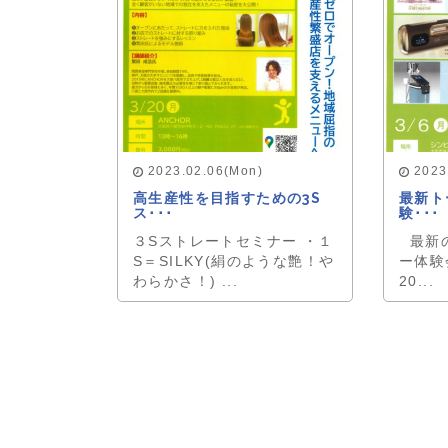
2023.02.06(Mon)
2023
高生産性を目指すための3S
最新ト
ス･･･
験･･･
３Sストレートセミナー ・１
最新の
S＝SILKY(絹のような艶！や
ー体験
わらかさ！) ...
20...