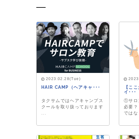
2023.02.28(Tue)
2023
HAIR CAMP（ヘアキャ･･･
【ここ
イ･･･
タクサムではヘアキャンプス
①サロ
クールを取り扱っております
必要？
...
ではな